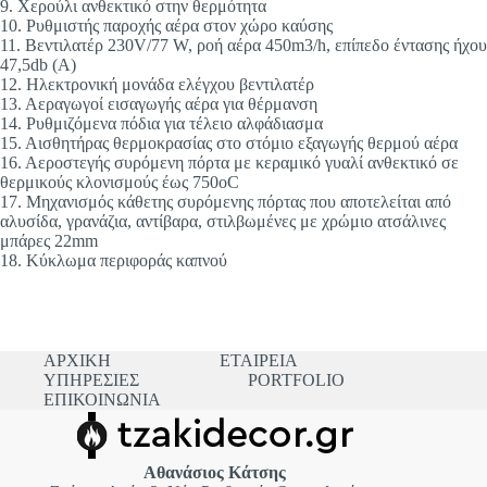
9. Χερούλι ανθεκτικό στην θερμότητα
10. Ρυθμιστής παροχής αέρα στον χώρο καύσης
11. Βεντιλατέρ 230V/77 W, ροή αέρα 450m3/h, επίπεδο έντασης ήχου
47,5db (A)
12. Ηλεκτρονική μονάδα ελέγχου βεντιλατέρ
13. Αεραγωγοί εισαγωγής αέρα για θέρμανση
14. Ρυθμιζόμενα πόδια για τέλειο αλφάδιασμα
15. Αισθητήρας θερμοκρασίας στο στόμιο εξαγωγής θερμού αέρα
16. Αεροστεγής συρόμενη πόρτα με κεραμικό γυαλί ανθεκτικό σε
θερμικούς κλονισμούς έως 750οC
17. Μηχανισμός κάθετης συρόμενης πόρτας που αποτελείται από
αλυσίδα, γρανάζια, αντίβαρα, στιλβωμένες με χρώμιο ατσάλινες
μπάρες 22mm
18. Κύκλωμα περιφοράς καπνού
ΑΡΧΙΚΗ
ΕΤΑΙΡΕΙΑ
ΥΠΗΡΕΣΙΕΣ
PORTFOLIO
ΕΠΙΚΟΙΝΩΝΙΑ
Αθανάσιος Κάτσης