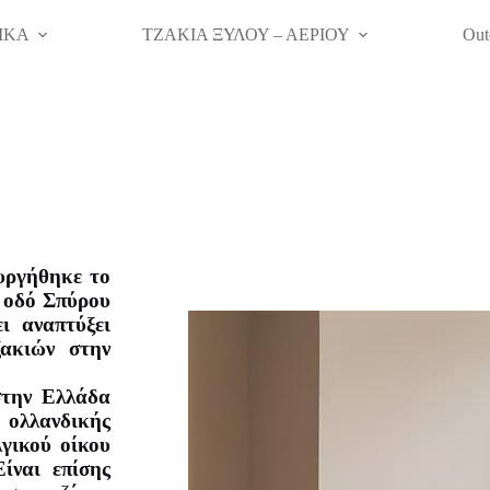
ΙΚΑ
ΤΖΑΚΙΑ ΞΥΛΟΥ – ΑΕΡΙΟΥ
Out
ουργήθηκε το
 οδό Σπύρου
ι αναπτύξει
ζακιών στην
στην Ελλάδα
 ολλανδικής
λγικού οίκου
ίναι επίσης