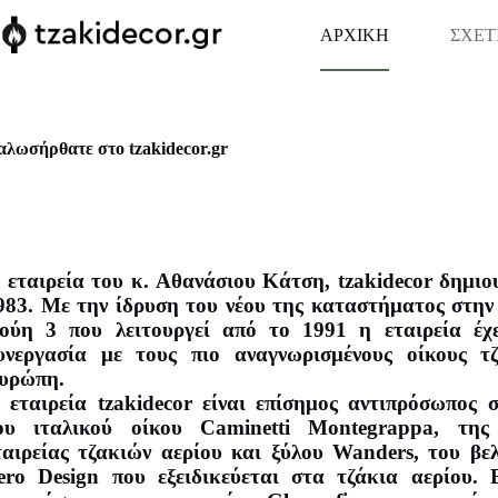
Skip
to
ΑΡΧΙΚΗ
ΣΧΕΤ
content
αλωσήρθατε στο tzakidecor.gr
 εταιρεία του κ. Αθανάσιου Κάτση, tzakidecor δημι
983. Με την ίδρυση του νέου της καταστήματος στην
ούη 3 που λειτουργεί από το 1991 η εταιρεία έχε
υνεργασία με τους πιο αναγνωρισμένους οίκους τ
υρώπη.
 εταιρεία tzakidecor είναι επίσημος αντιπρόσωπος 
ου ιταλικού οίκου Caminetti Montegrappa, της
ταιρείας τζακιών αερίου και ξύλου Wanders, του βε
ero Design που εξειδικεύεται στα τζάκια αερίου. Ε