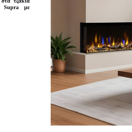
 στα τζάκια
ς Supra με