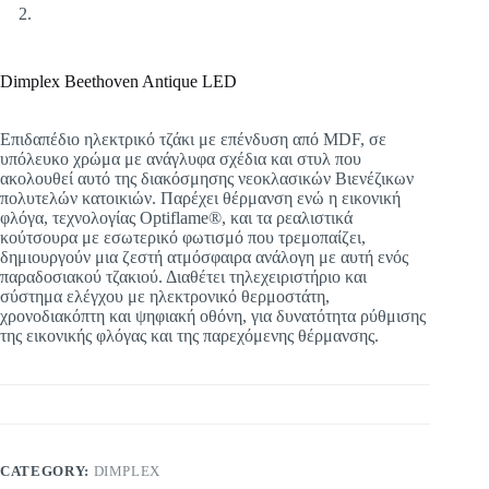
Dimplex Beethoven Antique LED
Eπιδαπέδιο ηλεκτρικό τζάκι με επένδυση από MDF, σε
υπόλευκο χρώμα με ανάγλυφα σχέδια και στυλ που
ακολουθεί αυτό της διακόσμησης νεοκλασικών Βιενέζικων
πολυτελών κατοικιών. Παρέχει θέρμανση ενώ η εικονική
φλόγα, τεχνολογίας Optiflame®, και τα ρεαλιστικά
κούτσουρα με εσωτερικό φωτισμό που τρεμοπαίζει,
δημιουργούν μια ζεστή ατμόσφαιρα ανάλογη με αυτή ενός
παραδοσιακού τζακιού. Διαθέτει τηλεχειριστήριο και
σύστημα ελέγχου με ηλεκτρονικό θερμοστάτη,
χρονοδιακόπτη και ψηφιακή οθόνη, για δυνατότητα ρύθμισης
της εικονικής φλόγας και της παρεχόμενης θέρμανσης.
CATEGORY:
DIMPLEX