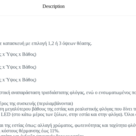
Description
σε κατασκευή με επιλογή 1,2 ή 3 όψεων θέασης.
ος x Ύψος x Βάθος)
ος x Ύψος x Βάθος)
ος x Ύψος x Βάθος)
λιστική αναπαράσταση τρισδιάστατης φλόγας, ενώ ο ενσωματωμένος 
έρος της συσκευής (περιλαμβάνονται)
ση μεγαλύτερου βάθους της εστίας και ρεαλιστικής φλόγας που δίνει
LED (στο κάτω μέρος των ξύλων, στην εστία και στην φλόγα). Όλοι 
 της εστίας όπως: αλλαγή χρώματος, φωτεινότητας και ταχύτητα φλό
η κόστους θέρμανσης έως 11%.