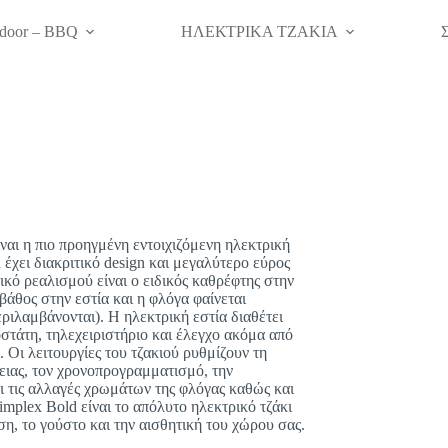
door – BBQ
ΗΛΕΚΤΡΙΚΑ ΤΖΑΚΙΑ
ίναι η πιο προηγμένη εντοιχιζόμενη ηλεκτρική
 έχει διακριτικό design και μεγαλύτερο εύρος
ικό ρεαλισμού είναι ο ειδικός καθρέφτης στην
βάθος στην εστία και η φλόγα φαίνεται
ιλαμβάνονται). Η ηλεκτρική εστία διαθέτει
στάτη, τηλεχειριστήριο και έλεγχο ακόμα από
. Οι λειτουργίες του τζακιού ρυθμίζουν τη
ειας, τον χρονοπρογραμματισμό, την
ι τις αλλαγές χρωμάτων της φλόγας καθώς και
mplex Bold είναι το απόλυτο ηλεκτρικό τζάκι
, το γούστο και την αισθητική του χώρου σας.