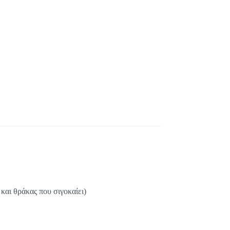
αι θράκας που σιγοκαίει)