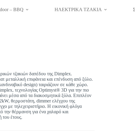
door – BBQ
ΗΛΕΚΤΡΙΚΑ ΤΖΑΚΙΑ
τρικών τζακιών δαπέδου της Dimplex.
ατ μεταλλική επιφάνεια και επένδυση από ξύλο.
κανδιναβικό design) ταιριάζουν σε κάθε χώρο.
implex, τεχνολογίας Optimyst® 3D για την πιο
ίνει μέσα από τα διακοσμητικά ξύλα. Επιπλέον
-2kW, θερμοστάτη, dimmer ελέγχου της
γχο με τηλεχειριστήριο. Η εικονική φλόγα
πό την θέρμανση για ένα χαλαρό και
 του έτους.