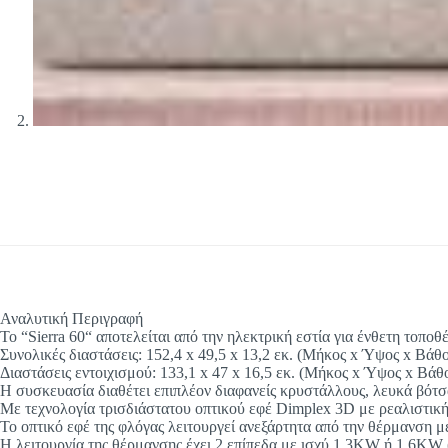
Αναλυτική Περιγραφή
To “Sierra 60“ αποτελείται από την ηλεκτρική εστία για ένθετη τοπο
Συνολικές διαστάσεις: 152,4 x 49,5 x 13,2 εκ. (Μήκος x Ύψος x Βάθο
Διαστάσεις εντοιχισμού: 133,1 x 47 x 16,5 εκ. (Μήκος x Ύψος x Βάθ
Η συσκευασία διαθέτει επιπλέον διαφανείς κρυστάλλους, λευκά βότσα
Με τεχνολογία τρισδιάστατου οπτικού εφέ Dimplex 3D με ρεαλιστική
Το οπτικό εφέ της φλόγας λειτουργεί ανεξάρτητα από την θέρμανση 
Η λειτουργία της θέρμανσης έχει 2 επίπεδα με ισχύ 1,3KW ή 1,6KW 