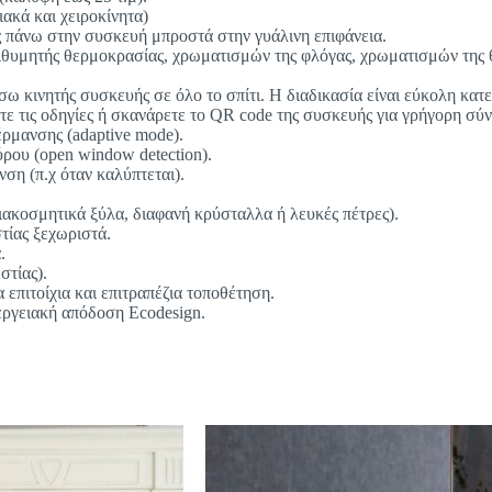
ακά και χειροκίνητα)
ής πάνω στην συσκευή μπροστά στην γυάλινη επιφάνεια.
πιθυμητής θερμοκρασίας, χρωματισμών της φλόγας, χρωματισμών της θ
έσω κινητής συσκευής σε όλο το σπίτι. Η διαδικασία είναι εύκολη
τε τις οδηγίες ή σκανάρετε το QR code της συσκευής για γρήγορη σύν
ρμανσης (adaptive mode).
ρου (open window detection).
ση (π.χ όταν καλύπτεται).
ιακοσμητικά ξύλα, διαφανή κρύσταλλα ή λευκές πέτρες).
τίας ξεχωριστά.
.
στίας).
επιτοίχια και επιτραπέζια τοποθέτηση.
εργειακή απόδοση Ecodesign.