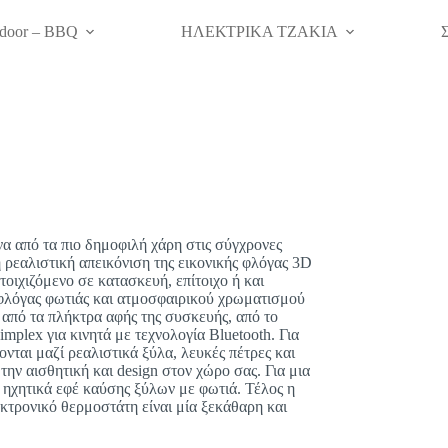
door – BBQ
ΗΛΕΚΤΡΙΚΑ ΤΖΑΚΙΑ
ένα από τα πιο δημοφιλή χάρη στις σύγχρονες
 ρεαλιστική απεικόνιση της εικονικής φλόγας 3D
οιχιζόμενο σε κατασκευή, επίτοιχο ή και
 φλόγας φωτιάς και ατμοσφαιρικού χρωματισμού
 από τα πλήκτρα αφής της συσκευής, από το
mplex για κινητά με τεχνολογία Bluetooth. Για
νται μαζί ρεαλιστικά ξύλα, λευκές πέτρες και
ην αισθητική και design στον χώρο σας. Για μια
ηχητικά εφέ καύσης ξύλων με φωτιά. Τέλος η
κτρονικό θερμοστάτη είναι μία ξεκάθαρη και