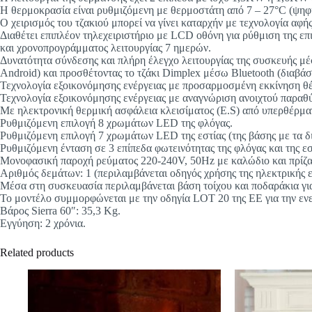
Η θερμοκρασία είναι ρυθμιζόμενη με θερμοστάτη από 7 – 27°C (ψηφι
Ο χειρισμός του τζακιού μπορεί να γίνει καταρχήν με τεχνολογία αφ
Διαθέτει επιπλέον τηλεχειριστήριο με LCD οθόνη για ρύθμιση της ε
και χρονοπρογράμματος λειτουργίας 7 ημερών.
Δυνατότητα σύνδεσης και πλήρη έλεγχο λειτουργίας της συσκευής μ
Android) και προσθέτοντας το τζάκι Dimplex μέσω Bluetooth (διαβάσ
Τεχνολογία εξοικονόμησης ενέργειας με προσαρμοσμένη εκκίνηση θέ
Τεχνολογία εξοικονόμησης ενέργειας με αναγνώριση ανοιχτού παραθύ
Με ηλεκτρονική θερμική ασφάλεια κλεισίματος (E.S) από υπερθέρμαν
Ρυθμιζόμενη επιλογή 8 χρωμάτων LED της φλόγας.
Ρυθμιζόμενη επιλογή 7 χρωμάτων LED της εστίας (της βάσης με τα δ
Ρυθμιζόμενη ένταση σε 3 επίπεδα φωτεινότητας της φλόγας και της εσ
Μονοφασική παροχή ρεύματος 220-240V, 50Hz με καλώδιο και πρίζα
Αριθμός δεμάτων: 1 (περιλαμβάνεται οδηγός χρήσης της ηλεκτρικής ε
Μέσα στη συσκευασία περιλαμβάνεται βάση τοίχου και ποδαράκια για 
Το μοντέλο συμμορφώνεται με την οδηγία LOT 20 της ΕΕ για την εν
Βάρος Sierra 60″: 35,3 Kg.
Εγγύηση: 2 χρόνια.
Related products