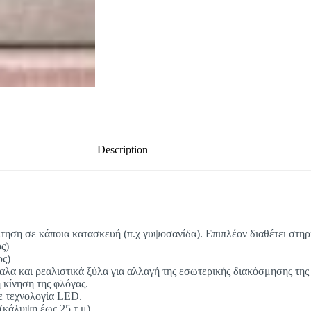
Description
θέτηση σε κάποια κατασκευή (π.χ γυψοσανίδα). Επιπλέον διαθέτει στη
ς)
ος)
λα και ρεαλιστικά ξύλα για αλλαγή της εσωτερικής διακόσμησης της 
 κίνηση της φλόγας.
με τεχνολογία LED.
(κάλυψη έως 25 τ.μ).