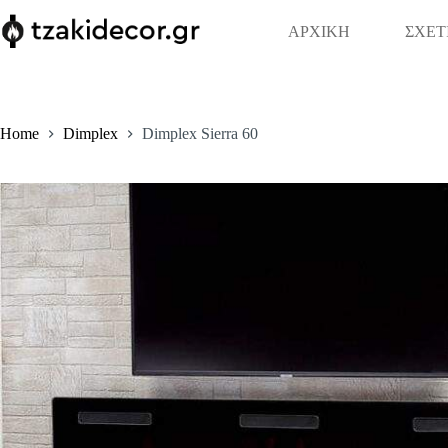
Skip
to
ΑΡΧΙΚΗ
ΣΧΕΤ
content
Home
Dimplex
Dimplex Sierra 60