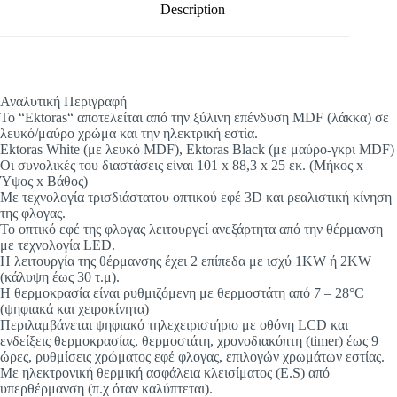
Description
Αναλυτική Περιγραφή
To “Ektoras“ αποτελείται από την ξύλινη επένδυση MDF (λάκκα) σε
λευκό/μαύρο χρώμα και την ηλεκτρική εστία.
Ektoras White (με λευκό MDF), Ektoras Black (με μαύρο-γκρι MDF)
Οι συνολικές του διαστάσεις είναι 101 x 88,3 x 25 εκ. (Μήκος x
Ύψος x Βάθος)
Με τεχνολογία τρισδιάστατου οπτικού εφέ 3D και ρεαλιστική κίνηση
της φλογας.
Το οπτικό εφέ της φλογας λειτουργεί ανεξάρτητα από την θέρμανση
με τεχνολογία LED.
Η λειτουργία της θέρμανσης έχει 2 επίπεδα με ισχύ 1KW ή 2KW
(κάλυψη έως 30 τ.μ).
Η θερμοκρασία είναι ρυθμιζόμενη με θερμοστάτη από 7 – 28°C
(ψηφιακά και χειροκίνητα)
Περιλαμβάνεται ψηφιακό τηλεχειριστήριο με οθόνη LCD και
ενδείξεις θερμοκρασίας, θερμοστάτη, χρονοδιακόπτη (timer) έως 9
ώρες, ρυθμίσεις χρώματος εφέ φλογας, επιλογών χρωμάτων εστίας.
Με ηλεκτρονική θερμική ασφάλεια κλεισίματος (E.S) από
υπερθέρμανση (π.χ όταν καλύπτεται).