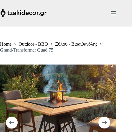
Skip
to
content
Home
Outdoor - BBQ
Ξύλου - Βιοαιθανόλης
Grand-Transformer Quad 75