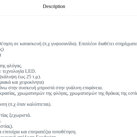
Description
οθέτηση σε κατασκευή (π.χ γυψοσανίδα). Επιπλέον διαθέτει στηρίγματ
ς)
)
της φλόγας.
με τεχνολογία LED.
(κάλυψη έως 25 τ.μ).
ιακά και χειροκίνητα)
πάνω στην συσκευή μπροστά στην γυάλινη επιφάνεια.
οκρασίας, χρωματισμών της φλόγας, χρωματισμών της θράκας της εστί
ση (π.χ όταν καλύπτεται).
τίας ξεχωριστά.
.
στίας).
επιτοίχια και επιτραπέζια τοποθέτηση.