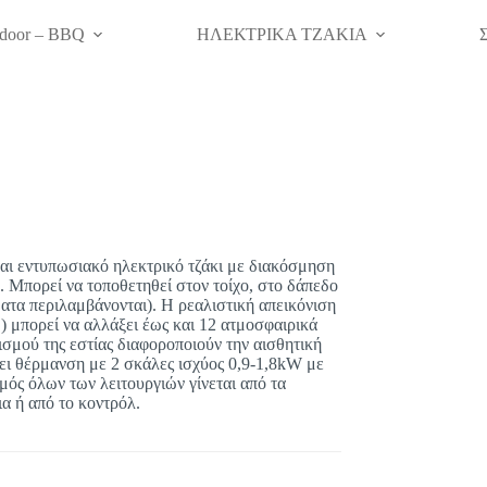
door – BBQ
ΗΛΕΚΤΡΙΚΑ ΤΖΑΚΙΑ
και εντυπωσιακό ηλεκτρικό τζάκι με διακόσμηση
 Μπορεί να τοποθετηθεί στον τοίχο, στο δάπεδο
ματα περιλαμβάνονται). Η ρεαλιστική απεικόνιση
) μπορεί να αλλάξει έως και 12 ατμοσφαιρικά
σμού της εστίας διαφοροποιούν την αισθητική
τει θέρμανση με 2 σκάλες ισχύος 0,9-1,8kW με
ός όλων των λειτουργιών γίνεται από τα
α ή από το κοντρόλ.