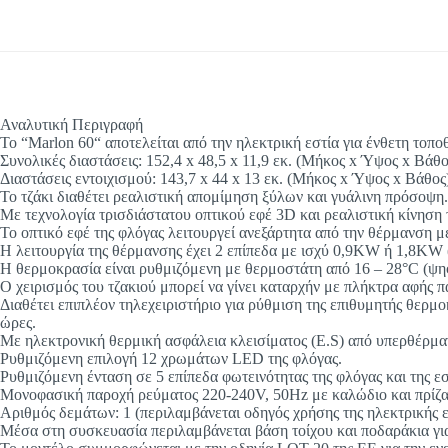
Αναλυτική Περιγραφή
To “Marlon 60“ αποτελείται από την ηλεκτρική εστία για ένθετη τοπ
Συνολικές διαστάσεις: 152,4 x 48,5 x 11,9 εκ. (Μήκος x Ύψος x Βάθο
Διαστάσεις εντοιχισμού: 143,7 x 44 x 13 εκ. (Μήκος x Ύψος x Βάθος
Το τζάκι διαθέτει ρεαλιστική απομίμηση ξύλων και γυάλινη πρόσοψη.
Με τεχνολογία τρισδιάστατου οπτικού εφέ 3D και ρεαλιστική κίνηση 
Το οπτικό εφέ της φλόγας λειτουργεί ανεξάρτητα από την θέρμανση 
Η λειτουργία της θέρμανσης έχει 2 επίπεδα με ισχύ 0,9KW ή 1,8KW 
Η θερμοκρασία είναι ρυθμιζόμενη με θερμοστάτη από 16 – 28°C (ψηφ
Ο χειρισμός του τζακιού μπορεί να γίνει καταρχήν με πλήκτρα αφής 
Διαθέτει επιπλέον τηλεχειριστήριο για ρύθμιση της επιθυμητής θερμ
ώρες.
Με ηλεκτρονική θερμική ασφάλεια κλεισίματος (E.S) από υπερθέρμαν
Ρυθμιζόμενη επιλογή 12 χρωμάτων LED της φλόγας.
Ρυθμιζόμενη ένταση σε 5 επίπεδα φωτεινότητας της φλόγας και της εσ
Μονοφασική παροχή ρεύματος 220-240V, 50Hz με καλώδιο και πρίζα
Αριθμός δεμάτων: 1 (περιλαμβάνεται οδηγός χρήσης της ηλεκτρικής ε
Μέσα στη συσκευασία περιλαμβάνεται βάση τοίχου και ποδαράκια για 