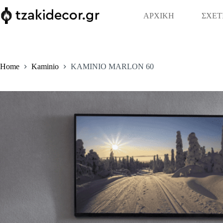
Skip
to
ΑΡΧΙΚΗ
ΣΧΕΤ
content
Home
Kaminio
KAMINIO MARLON 60