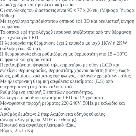
λευκό χρώμα και την ηλεκτρική εστία.
Οι συνολικές του διαστάσεις είναι 95 x 77 x 26 εκ. (Μήκος x Ύψος x
Βάθος)
Με τεχνολογία τρισδιάστατου οπτικού εφέ 3D και ρεαλιστική κίνηση
της φλόγας.
Το οπτικό εφέ της φλόγας λειτουργεί ανεξάρτητα από την θέρμανση
με τεχνολογία LED.
Η λειτουργία της θέρμανσης έχει 2 επίπεδα με ισχύ 1KW ή 2KW
(κάλυψη έως 30 τ.μ).
Η θερμοκρασία είναι ρυθμιζόμενη με θερμοστάτη από 15 – 30°C
(ψηφιακά και χειροκίνητα)
Περιλαμβάνεται ψηφιακό τηλεχειριστήριο με οθόνη LCD και
ενδείξεις θερμοκρασίας, θερμοστάτη, χρονοδιακόπτη (timer) έως 9
ώρες, ρυθμίσεις χρώματος εφέ φλογας, επιλογών χρωμάτων εστίας.
Με ηλεκτρονική θερμική ασφάλεια κλεισίματος (E.S) από
υπερθέρμανση (π.χ όταν καλύπτεται).
Ρυθμιζόμενη επιλογή 5 επιπέδων φωτεινότητας.
Επιλογή εμπρόσθιου φωτισμού LED σε 13 χρώματα.
Μονοφασική παροχή ρεύματος 220-240V, 50Hz με καλώδιο και
πρίζα.
Αριθμός δεμάτων: 2 (περιλαμβάνεται οδηγός εύκολης
συναρμολόγησης της MDF επένδυσης).
Ποιοτικό και ασφαλές ηλεκτρικό τζάκι.
Βάρος: 25,15 Kg