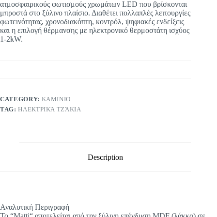
ατμοσφαιρικούς φωτισμούς χρωμάτων LED που βρίσκονται
μπροστά στο ξύλινο πλαίσιο. Διαθέτει πολλαπλές λειτουργίες
φωτεινότητας, χρονοδιακόπτη, κοντρόλ, ψηφιακές ενδείξεις
και η επιλογή θέρμανσης με ηλεκτρονικό θερμοστάτη ισχύος
1-2kW.
CATEGORY:
KAMINIO
TAG:
ΗΛΕΚΤΡΙΚΆ ΤΖΆΚΙΑ
Description
Αναλυτική Περιγραφή
To “Matti“ αποτελείται από την ξύλινη επένδυση MDF (λάκκα) σε