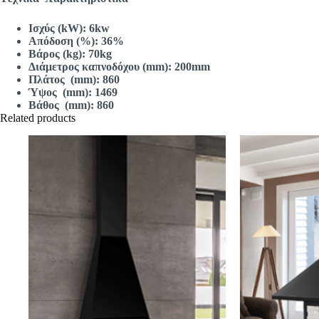
Ισχύς (kW): 6kw
Απόδοση (%): 36%
Βάρος (kg): 70kg
Διάμετρος καπνοδόχου (mm): 200mm
Πλάτος (m
m): 860
Ύψος (m
m): 1469
Βάθος (m
m): 860
Related products