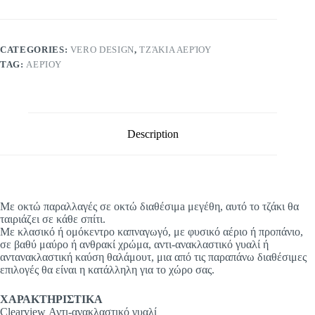
CATEGORIES:
VERO DESIGN
,
ΤΖΆΚΙΑ ΑΕΡΊΟΥ
TAG:
ΑΕΡΊΟΥ
Description
Με οκτώ παραλλαγές σε οκτώ διαθέσιμa μεγέθη, αυτό το τζάκι θα
ταιριάζει σε κάθε σπίτι.
Με κλασικό ή ομόκεντρο καπναγωγό, με φυσικό αέριο ή προπάνιο,
σε βαθύ μαύρο ή ανθρακί χρώμα, αντι-ανακλαστικό γυαλί ή
αντανακλαστική καύση θαλάμουτ, μια από τις παραπάνω διαθέσιμες
επιλογές θα είναι η κατάλληλη για το χώρο σας.
ΧΑΡΑΚΤΗΡΙΣΤΙΚΑ
Clearview Αντι-ανακλαστικό γυαλί