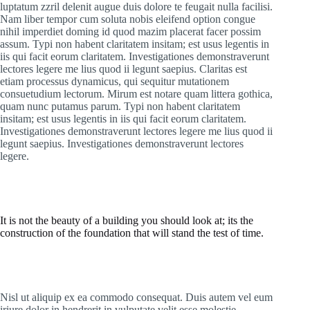
luptatum zzril delenit augue duis dolore te feugait nulla facilisi.
Nam liber tempor cum soluta nobis eleifend option congue
nihil imperdiet doming id quod mazim placerat facer possim
assum. Typi non habent claritatem insitam; est usus legentis in
iis qui facit eorum claritatem. Investigationes demonstraverunt
lectores legere me lius quod ii legunt saepius. Claritas est
etiam processus dynamicus, qui sequitur mutationem
consuetudium lectorum. Mirum est notare quam littera gothica,
quam nunc putamus parum. Typi non habent claritatem
insitam; est usus legentis in iis qui facit eorum claritatem.
Investigationes demonstraverunt lectores legere me lius quod ii
legunt saepius. Investigationes demonstraverunt lectores
legere.
It is not the beauty of a building you should look at; its the
construction of the foundation that will stand the test of time.
Nisl ut aliquip ex ea commodo consequat. Duis autem vel eum
iriure dolor in hendrerit in vulputate velit esse molestie