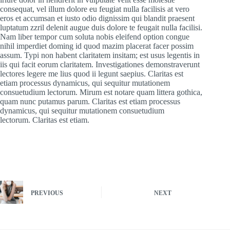
consequat, vel illum dolore eu feugiat nulla facilisis at vero
eros et accumsan et iusto odio dignissim qui blandit praesent
luptatum zzril delenit augue duis dolore te feugait nulla facilisi.
Nam liber tempor cum soluta nobis eleifend option congue
nihil imperdiet doming id quod mazim placerat facer possim
assum. Typi non habent claritatem insitam; est usus legentis in
iis qui facit eorum claritatem. Investigationes demonstraverunt
lectores legere me lius quod ii legunt saepius. Claritas est
etiam processus dynamicus, qui sequitur mutationem
consuetudium lectorum. Mirum est notare quam littera gothica,
quam nunc putamus parum. Claritas est etiam processus
dynamicus, qui sequitur mutationem consuetudium
lectorum. Claritas est etiam.
PREVIOUS
NEXT