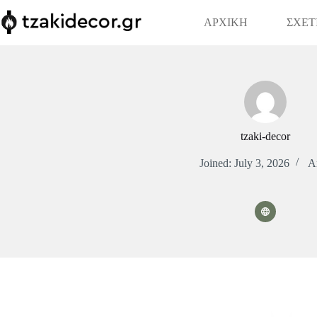
Skip
to
ΑΡΧΙΚΗ
ΣΧΕΤ
content
tzaki-decor
Joined: July 3, 2026
Ar