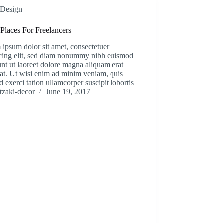
Design
Places For Freelancers
ipsum dolor sit amet, consectetuer
scing elit, sed diam nonummy nibh euismod
unt ut laoreet dolore magna aliquam erat
at. Ut wisi enim ad minim veniam, quis
d exerci tation ullamcorper suscipit lobortis
tzaki-decor
June 19, 2017