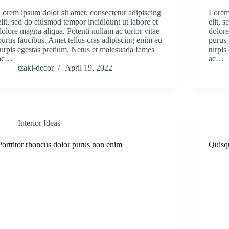
Lorem ipsum dolor sit amet, consectetur adipiscing
Lorem 
elit, sed do eiusmod tempor incididunt ut labore et
elit, 
dolore magna aliqua. Potenti nullam ac tortor vitae
dolore
purus faucibus. Amet tellus cras adipiscing enim eu
purus 
turpis egestas pretium. Netus et malesuada fames
turpis
ac…
ac…
tzaki-decor
April 19, 2022
Interior Ideas
Porttitor rhoncus dolor purus non enim
Quisq