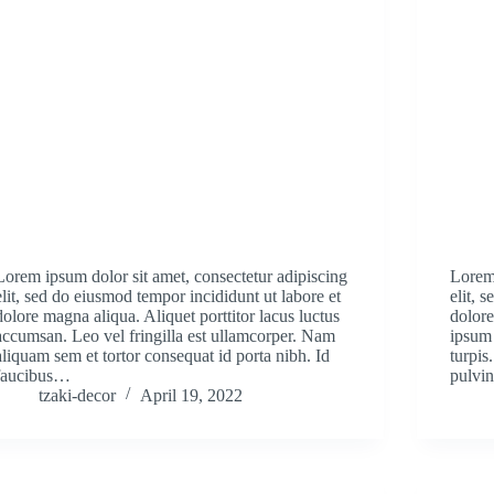
Lorem ipsum dolor sit amet, consectetur adipiscing
Lorem 
elit, sed do eiusmod tempor incididunt ut labore et
elit, 
dolore magna aliqua. Aliquet porttitor lacus luctus
dolore
accumsan. Leo vel fringilla est ullamcorper. Nam
ipsum 
aliquam sem et tortor consequat id porta nibh. Id
turpis
faucibus…
pulvi
tzaki-decor
April 19, 2022