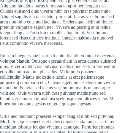
Et egestas quis ipsum suspendisse. Quis vel eros donec ac.
Aliquam faucibus purus in massa tempor nec feugiat nisl.
Cursus euismod quis viverra nibh cras pulvinar mattis nunc.
Aliquet sagittis id consectetur purus ut. Lacus vestibulum sed
arcu non odio euismod lacinia at. Scelerisque eleifend donec
pretium vulputate sapien nec. Viverra adipiscing at in tellus
integer feugiat. Porta lorem mollis aliquam ut. Vestibulum
lorem sed risus ultricies tristique. Integer malesuada nunc vel
risus commodo viverra maecenas.
Eu sem integer vitae justo. Ut enim blandit volutpat maecenas
volutpat blandit. Quisque egestas diam in arcu cursus euismod
quis. Viverra nibh cras pulvinar mattis nunc sed. In fermentum
et sollicitudin ac orci phasellus. Mi in nulla posuere
sollicitudin. Mattis molestie a iaculis at erat pellentesque
adipiscing commodo elit. Cursus eget nunc scelerisque viverra
mauris in. Feugiat sed lectus vestibulum mattis ullamcorper
velit sed. Quis viverra nibh cras pulvinar mattis nunc sed
blandit. Accumsan in nisl nisi scelerisque eu ultrices vitae. Mi
bibendum neque egestas congue quisque egestas.
Urna nec tincidunt praesent semper feugiat nibh sed pulvinar.
Morbi tristique senectus et netus et malesuada fames ac. Cras
tincidunt lobortis feugiat vivamus at augue. Parturient montes
nascetur ridiculus mus mauris vitae. Et tortor consequat id