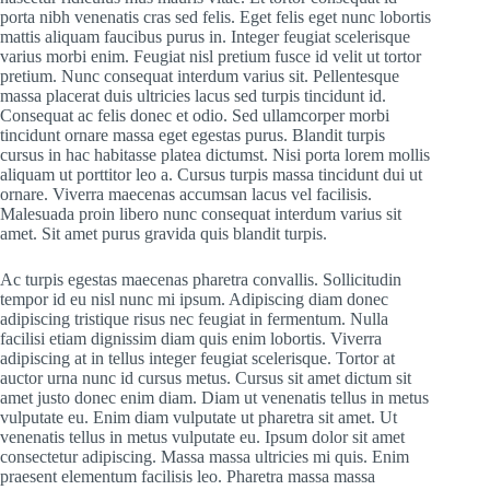
porta nibh venenatis cras sed felis. Eget felis eget nunc lobortis
mattis aliquam faucibus purus in. Integer feugiat scelerisque
varius morbi enim. Feugiat nisl pretium fusce id velit ut tortor
pretium. Nunc consequat interdum varius sit. Pellentesque
massa placerat duis ultricies lacus sed turpis tincidunt id.
Consequat ac felis donec et odio. Sed ullamcorper morbi
tincidunt ornare massa eget egestas purus. Blandit turpis
cursus in hac habitasse platea dictumst. Nisi porta lorem mollis
aliquam ut porttitor leo a. Cursus turpis massa tincidunt dui ut
ornare. Viverra maecenas accumsan lacus vel facilisis.
Malesuada proin libero nunc consequat interdum varius sit
amet. Sit amet purus gravida quis blandit turpis.
Ac turpis egestas maecenas pharetra convallis. Sollicitudin
tempor id eu nisl nunc mi ipsum. Adipiscing diam donec
adipiscing tristique risus nec feugiat in fermentum. Nulla
facilisi etiam dignissim diam quis enim lobortis. Viverra
adipiscing at in tellus integer feugiat scelerisque. Tortor at
auctor urna nunc id cursus metus. Cursus sit amet dictum sit
amet justo donec enim diam. Diam ut venenatis tellus in metus
vulputate eu. Enim diam vulputate ut pharetra sit amet. Ut
venenatis tellus in metus vulputate eu. Ipsum dolor sit amet
consectetur adipiscing. Massa massa ultricies mi quis. Enim
praesent elementum facilisis leo. Pharetra massa massa