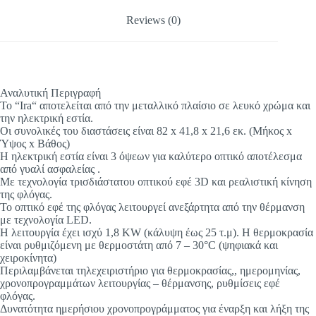
Reviews (0)
Αναλυτική Περιγραφή
To “Ira“ αποτελείται από την μεταλλικό πλαίσιο σε λευκό χρώμα και
την ηλεκτρική εστία.
Οι συνολικές του διαστάσεις είναι 82 x 41,8 x 21,6 εκ. (Μήκος x
Ύψος x Βάθος)
Η ηλεκτρική εστία είναι 3 όψεων για καλύτερο οπτικό αποτέλεσμα
από γυαλί ασφαλείας .
Με τεχνολογία τρισδιάστατου οπτικού εφέ 3D και ρεαλιστική κίνηση
της φλόγας.
Το οπτικό εφέ της φλόγας λειτουργεί ανεξάρτητα από την θέρμανση
με τεχνολογία LED.
Η λειτουργία έχει ισχύ 1,8 KW (κάλυψη έως 25 τ.μ). Η θερμοκρασία
είναι ρυθμιζόμενη με θερμοστάτη από 7 – 30°C (ψηφιακά και
χειροκίνητα)
Περιλαμβάνεται τηλεχειριστήριο για θερμοκρασίας,, ημερομηνίας,
χρονοπρογραμμάτων λειτουργίας – θέρμανσης, ρυθμίσεις εφέ
φλόγας.
Δυνατότητα ημερήσιου χρονοπρογράμματος για έναρξη και λήξη της