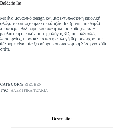
Balderia Ira
Με ένα μοναδικό
design
και μία εντυπωσιακή εικονική
φλόγα το επίτοιχο ηλεκτρικό τζάκι
Ira
(
premium
σειρά)
προσφέρει θαλπωρή και αισθητική σε κάθε χώρο. Η
ρεαλιστική απεικόνιση της φλόγας 3
D
, οι πολλαπλές
λειτουργίες, η ασφάλεια και η επιλογή θέρμανσης όποτε
θέλουμε είναι μία ξεκάθαρη και οικονομική λύση για κάθε
σπίτι.
CATEGORY:
RIECHEN
TAG:
ΗΛΕΚΤΡΙΚΆ ΤΖΆΚΙΑ
Description