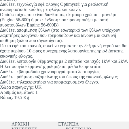
Διαθέτει τεχνολογία εφέ φλογας Optimyst® για ρεαλιστική
αναπαράσταση καύσης με φλόγα και καπνό.
Ο πίσω τοίχος του είναι διαθέσιμος σε μαύρο χρώμα – μαντέμι
(Engine 56-600) ή με επένδυση που προσομοιάζει με αυτή
πυρότουβλων(Engine 56-600B).
Διαθέτει απομίμηση ξύλων (στο εσωτερικό των ξύλων υπάρχουν
λαμπτήρες αλογόνου που τρεμοπαίζουν και δίνουν μια αληθινή
αίσθηση ξύλου που σιγοκαίγεται).
Για το εφέ του καπνού, αρκεί να γεμίσετε την δεξαμενή νερού και θα
έχετε περίπου 10 ώρες συνεχόμενης λειτουργίας της τρισδιάστατης
εικονικής φλογας.
Διαθέτει λειτουργία θέρμανσης με 2 επίπεδα και ισχύς 1kW και 2kW.
Η λειτουργία θέρμανσης ρυθμίζεται μέσω θερμοστάτη.
Διαθέτει εβδομαδιαία χρονοπρογράμματα λειτουργίας.
Διαθέτει ρύθμιση αυξομείωσης του ύψους της εικονικής φλογας.
Διαθέτει τηλεχειριστήριο για απομακρυσμένο έλεγχο.
Χώρα παραγωγής: UK
Αριθμός δεμάτων: 1
Βάρος: 19,5 Kg
ΑΡΧΙΚΗ
ΕΤΑΙΡΕΙΑ