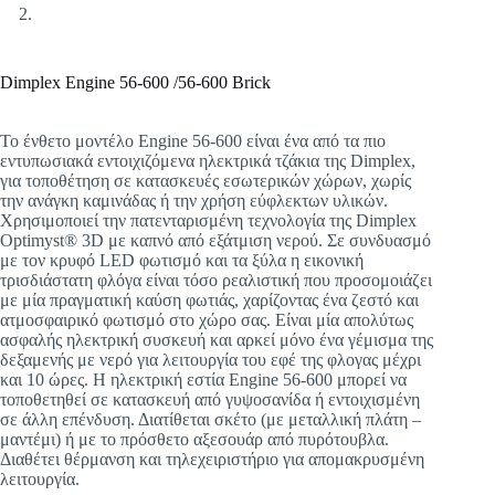
Dimplex Engine 56-600 /56-600 Brick
Το ένθετο μοντέλο Engine 56-600 είναι ένα από τα πιο
εντυπωσιακά εντοιχιζόμενα ηλεκτρικά τζάκια της Dimplex,
για τοποθέτηση σε κατασκευές εσωτερικών χώρων, χωρίς
την ανάγκη καμινάδας ή την χρήση εύφλεκτων υλικών.
Χρησιμοποιεί την πατενταρισμένη τεχνολογία της Dimplex
Optimyst® 3D με καπνό από εξάτμιση νερού. Σε συνδυασμό
με τον κρυφό LED φωτισμό και τα ξύλα η εικονική
τρισδιάστατη φλόγα είναι τόσο ρεαλιστική που προσομοιάζει
με μία πραγματική καύση φωτιάς, χαρίζοντας ένα ζεστό και
ατμοσφαιρικό φωτισμό στο χώρο σας. Είναι μία απολύτως
ασφαλής ηλεκτρική συσκευή και αρκεί μόνο ένα γέμισμα της
δεξαμενής με νερό για λειτουργία του εφέ της φλογας μέχρι
και 10 ώρες. Η ηλεκτρική εστία Engine 56-600 μπορεί να
τοποθετηθεί σε κατασκευή από γυψοσανίδα ή εντοιχισμένη
σε άλλη επένδυση. Διατίθεται σκέτο (με μεταλλική πλάτη –
μαντέμι) ή με το πρόσθετο αξεσουάρ από πυρότουβλα.
Διαθέτει θέρμανση και τηλεχειριστήριο για απομακρυσμένη
λειτουργία.