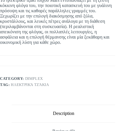
Το ηλεκτρικό τζάκι τοίχου Mars εντυπωσιάζει με τη ζεστή
κόκκινη φλόγα του, την ποιοτική κατασκευή του με γυάλινη
πρόσοψη και τις καθαρές παράλληλες γραμμές του.
Ξεχωρίζει με την επιλογή διακόσμησης από ξύλα,
κρυστάλλους, και λευκές πέτρες ανάλογα με τη διάθεση
(περιλαμβάνονται στη συσκευασία). Η ρεαλιστική
απεικόνιση της φλόγας, οι πολλαπλές λειτουργίες, η
ασφάλεια και η επιλογή θέρμανσης είναι μία ξεκάθαρη και
οικονομική λύση για κάθε χώρο.
CATEGORY:
DIMPLEX
TAG:
ΗΛΕΚΤΡΙΚΆ ΤΖΆΚΙΑ
Description