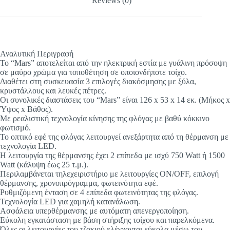
Reviews (0)
Αναλυτική Περιγραφή
Το “Mars” αποτελείται από την ηλεκτρική εστία με γυάλινη πρόσοψη
σε μαύρο χρώμα για τοποθέτηση σε οποιονδήποτε τοίχο.
Διαθέτει στη συσκευασία 3 επιλογές διακόσμησης με ξύλα,
κρυστάλλους και λευκές πέτρες.
Οι συνολικές διαστάσεις του “Mars” είναι 126 x 53 x 14 εκ. (Μήκος x
Ύψος x Βάθος).
Με ρεαλιστική τεχνολογία κίνησης της φλόγας με βαθύ κόκκινο
φωτισμό.
Το οπτικό εφέ της φλόγας λειτουργεί ανεξάρτητα από τη θέρμανση με
τεχνολογία LED.
Η λειτουργία της θέρμανσης έχει 2 επίπεδα με ισχύ 750 Watt ή 1500
Watt (κάλυψη έως 25 τ.μ.).
Περιλαμβάνεται τηλεχειριστήριο με λειτουργίες ON/OFF, επιλογή
θέρμανσης, χρονοπρόγραμμα, φωτεινότητα εφέ.
Ρυθμιζόμενη ένταση σε 4 επίπεδα φωτεινότητας της φλόγας.
Τεχνολογία LED για χαμηλή κατανάλωση.
Ασφάλεια υπερθέρμανσης με αυτόματη απενεργοποίηση.
Εύκολη εγκατάσταση με βάση στήριξης τοίχου και παρελκόμενα.
Όλες οι λειτουργίες του τζακιού ελέγχονται εύκολα μέσω του