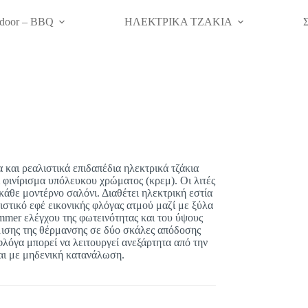
door – BBQ
ΗΛΕΚΤΡΙΚΑ ΤΖΑΚΙΑ
α και ρεαλιστικά επιδαπέδια ηλεκτρικά τζάκια
φινίρισμα υπόλευκου χρώματος (κρεμ). Οι λιτές
κάθε μοντέρνο σαλόνι. Διαθέτει ηλεκτρική εστία
ιστικό εφέ εικονικής φλόγας ατμού μαζί με ξύλα
mmer ελέγχου της φωτεινότητας και του ύψους
μισης της θέρμανσης σε δύο σκάλες απόδοσης
φλόγα μπορεί να λειτουργεί ανεξάρτητα από την
αι με μηδενική κατανάλωση.