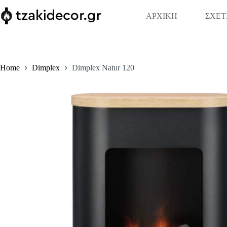
Skip
to
ΑΡΧΙΚΗ
ΣΧΕΤ
content
Home
Dimplex
Dimplex Natur 120