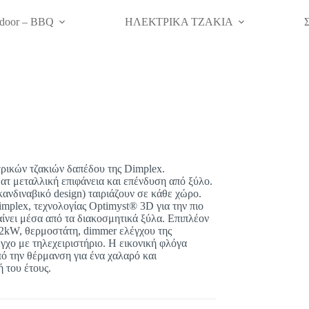
door – BBQ
ΗΛΕΚΤΡΙΚΑ ΤΖΑΚΙΑ
τρικών τζακιών δαπέδου της Dimplex.
ατ μεταλλική επιφάνεια και επένδυση από ξύλο.
κανδιναβικό design) ταιριάζουν σε κάθε χώρο.
implex, τεχνολογίας Optimyst® 3D για την πιο
ίνει μέσα από τα διακοσμητικά ξύλα. Επιπλέον
-2kW, θερμοστάτη, dimmer ελέγχου της
γχο με τηλεχειριστήριο. Η εικονική φλόγα
πό την θέρμανση για ένα χαλαρό και
 του έτους.