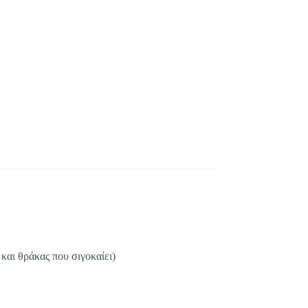
αι θράκας που σιγοκαίει)