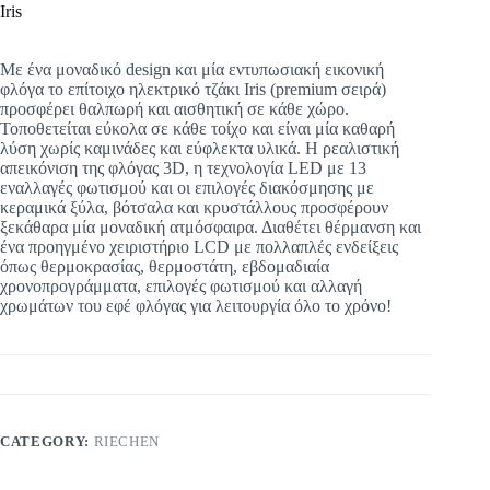
Iris
Με ένα μοναδικό design και μία εντυπωσιακή εικονική
φλόγα το επίτοιχο ηλεκτρικό τζάκι Iris (premium σειρά)
προσφέρει θαλπωρή και αισθητική σε κάθε χώρο.
Τοποθετείται εύκολα σε κάθε τοίχο και είναι μία καθαρή
λύση χωρίς καμινάδες και εύφλεκτα υλικά. Η ρεαλιστική
απεικόνιση της φλόγας 3D, η τεχνολογία LED με 13
εναλλαγές φωτισμού και οι επιλογές διακόσμησης με
κεραμικά ξύλα, βότσαλα και κρυστάλλους προσφέρουν
ξεκάθαρα μία μοναδική ατμόσφαιρα. Διαθέτει θέρμανση και
ένα προηγμένο χειριστήριο LCD με πολλαπλές ενδείξεις
όπως θερμοκρασίας, θερμοστάτη, εβδομαδιαία
χρονοπρογράμματα, επιλογές φωτισμού και αλλαγή
χρωμάτων του εφέ φλόγας για λειτουργία όλο το χρόνο!
CATEGORY:
RIECHEN