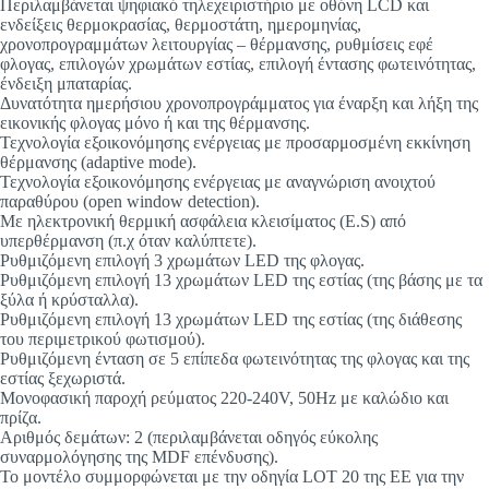
Περιλαμβάνεται ψηφιακό τηλεχειριστήριο με οθόνη LCD και
ενδείξεις θερμοκρασίας, θερμοστάτη, ημερομηνίας,
χρονοπρογραμμάτων λειτουργίας – θέρμανσης, ρυθμίσεις εφέ
φλογας, επιλογών χρωμάτων εστίας, επιλογή έντασης φωτεινότητας,
ένδειξη μπαταρίας.
Δυνατότητα ημερήσιου χρονοπρογράμματος για έναρξη και λήξη της
εικονικής φλογας μόνο ή και της θέρμανσης.
Τεχνολογία εξοικονόμησης ενέργειας με προσαρμοσμένη εκκίνηση
θέρμανσης (adaptive mode).
Τεχνολογία εξοικονόμησης ενέργειας με αναγνώριση ανοιχτού
παραθύρου (open window detection).
Με ηλεκτρονική θερμική ασφάλεια κλεισίματος (E.S) από
υπερθέρμανση (π.χ όταν καλύπτετε).
Ρυθμιζόμενη επιλογή 3 χρωμάτων LED της φλογας.
Ρυθμιζόμενη επιλογή 13 χρωμάτων LED της εστίας (της βάσης με τα
ξύλα ή κρύσταλλα).
Ρυθμιζόμενη επιλογή 13 χρωμάτων LED της εστίας (της διάθεσης
του περιμετρικού φωτισμού).
Ρυθμιζόμενη ένταση σε 5 επίπεδα φωτεινότητας της φλογας και της
εστίας ξεχωριστά.
Μονοφασική παροχή ρεύματος 220-240V, 50Hz με καλώδιο και
πρίζα.
Αριθμός δεμάτων: 2 (περιλαμβάνεται οδηγός εύκολης
συναρμολόγησης της MDF επένδυσης).
Το μοντέλο συμμορφώνεται με την οδηγία LOT 20 της ΕΕ για την