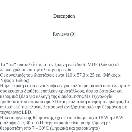
Description
Reviews (0)
To “Iris“ αποτελείτε από την ξύλινη επένδυση MDF (λάκκα) σε
λευκό χρώμα και την ηλεκτρική εστία.
Οι συνολικές του διαστάσεις είναι 110 x 57,3 x 25 εκ. (Μήκος x
Ύψος x Βάθος)
Η ηλεκτρική εστία είναι 3 όψεων για καλύτερο οπτικό αποτέλεσμα.Η
συσκευασία διαθέτει επιπλέον κρυστάλλους, άσπρα βότσαλα και
κεραμικά ξύλα για αλλαγή της διακόσμησης.Με τεχνολογία
τρισδιάστατου οπτικού εφέ 3D και ρεαλιστική κίνηση της φλογας.Το
οπτικό εφέ της φλογας λειτουργεί ανεξάρτητα από την θέρμανση με
τεχνολογία LED.
Η λειτουργία της θέρμανσης έχει 2 επίπεδα με ισχύ 1KW ή 2KW
(κάλυψη έως 30 τ.μ).Η θερμοκρασία είναι ρυθμιζόμενη με
θερμοστάτη από 7 – 30°C (ψηφιακά και χειροκίνητα)