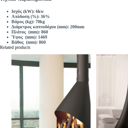
Ισχύς (kW): 6kw
Απόδοση (%): 36%
Βάρος (kg): 70kg
Διάμετρος καπνοδόχου (mm): 200mm
Πλάτος (m
m): 860
Ύψος (m
m): 1469
Βάθος (m
m): 860
Related products