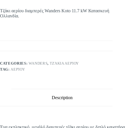
Τζάκι αερίου διαμπερές Wanders Koto 11.7 kW Κατασκευή
Oλλανδία.
CATEGORIES:
WANDERS
,
ΤΖΆΚΙΑ ΑΕΡΊΟΥ
TAG:
ΑΕΡΊΟΥ
Description
Ένα εκπληκτικό, μεγάλό διαμπερές τζάκι αερίου με διπλό καυστήρα,