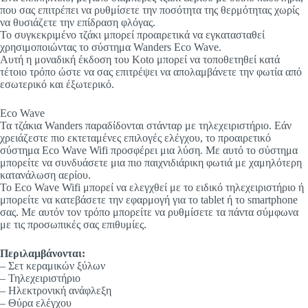
που σας επιτρέπει να ρυθμίσετε την ποσότητα της θερμότητας χωρίς
να θυσιάζετε την επίδραση φλόγας.
Το συγκεκριμένο τζάκι μπορεί προαιρετικά να εγκατασταθεί
χρησιμοποιώντας το σύστημα Wanders Eco Wave.
Αυτή η μοναδική έκδοση του Koto μπορεί να τοποθετηθεί κατά
τέτοιο τρόπο ώστε να σας επιτρέψει να απολαμβάνετε την φωτία από
εσωτερικό και έξωτερικό.
Eco Wave
Τα τζάκια Wanders παραδίδονται στάνταρ με τηλεχειριστήριο. Εάν
χρειάζεστε πιο εκτεταμένες επιλογές ελέγχου, το προαιρετικό
σύστημα Eco Wave Wifi προσφέρει μια λύση. Με αυτό το σύστημα
μπορείτε να συνδυάσετε μια πιο παιχνιδιάρικη φωτιά με χαμηλότερη
κατανάλωση αερίου.
Το Eco Wave Wifi μπορεί να ελεγχθεί με το ειδικό τηλεχειριστήριο ή
μπορείτε να κατεβάσετε την εφαρμογή για το tablet ή το smartphone
σας. Με αυτόν τον τρόπο μπορείτε να ρυθμίσετε τα πάντα σύμφωνα
με τις προσωπικές σας επιθυμίες.
Περιλαμβάνονται:
– Σετ κεραμικών ξύλων
– Τηλεχειριστήριο
– Ηλεκτρονική ανάφλεξη
– Θύρα ελέγχου