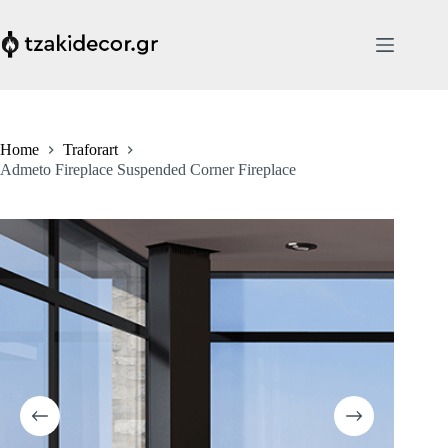
Skip
to
content
Home
Traforart
Admeto Fireplace Suspended Corner Fireplace