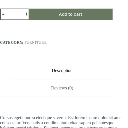
Habitant
Add to cart
Morbi
quantity
CATEGORY:
FURNITURE
Description
Reviews (0)
Cursus eget nunc scelerisque viverra. Est lorem ipsum dolor sit amet
consectetur. Venenatis a condimentum vitae sapien pellentesque
habitant morbi tristique. Sit amet venenatis urna cursus eget nunc