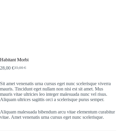
Habitant Morbi
28,00
€
35,00
€
Original
Current
price
price
was:
is:
Sit amet venenatis urna cursus eget nunc scelerisque viverra
35,00 €.
28,00 €.
mauris. Tincidunt eget nullam non nisi est sit amet. Mus
mauris vitae ultricies leo integer malesuada nunc vel risus.
Aliquam ultrices sagittis orci a scelerisque purus semper.
Aliquam malesuada bibendum arcu vitae elementum curabitur
vitae. Amet venenatis urna cursus eget nunc scelerisque.