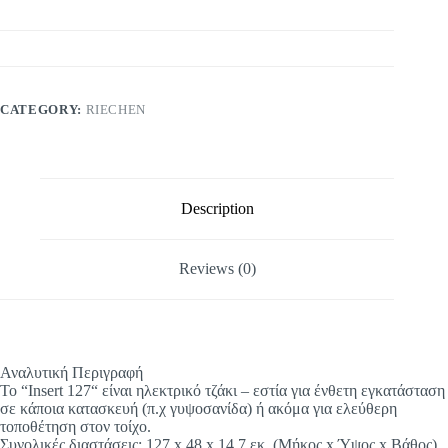
CATEGORY:
RIECHEN
Description
Reviews (0)
Αναλυτική Περιγραφή
To “Insert 127“ είναι ηλεκτρικό τζάκι – εστία για ένθετη εγκατάσταση
σε κάποια κατασκευή (π.χ γυψοσανίδα) ή ακόμα για ελεύθερη
τοποθέτηση στον τοίχο.
Συνολικές διαστάσεις: 127 x 48 x 14,7 εκ. (Μήκος x Ύψος x Βάθος)