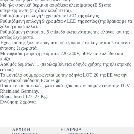
Με ηλεκτρονική θερμική ασφάλεια κλεισίματος (E.S) από
υπερθέρμανση (π.χ όταν καλύπτεται).
Ρυθμιζόμενη επιλογή 9 χρωμάτων LED της φλόγας.
Ρυθμιζόμενη επιλογή 9 χρωμάτων LED της εστίας (της θράκας με τα
ξύλα ή κρύσταλλα).
Ρυθμιζόμενη ένταση σε 5 επίπεδα φωτεινότητας της φλόγας και της
εστίας ξεχωριστά.
Ήχος καύσης ξύλων πραγματικού τζακιού 2 επιλογών και 5 επίπεδα
έντασης ξεχωριστά.
Μονοφασική παροχή ρεύματος 220-240V, 50Hz με καλώδιο και
πρίζα.
Αριθμός δεμάτων: 1 (περιλαμβάνεται οδηγός χρήσης της ηλεκτρικής
εστίας).
Το μοντέλο συμμορφώνεται με την οδηγία LOT 20 της ΕΕ για την
ενεργειακή απόδοση Ecodesign.
Ποιοτικό και ασφαλές ηλεκτρικό τζάκι πιστοποιημένο από την TÜV
Rheinland Germany.
Βάρος Insert 127: 27 Kg.
Εγγύηση: 2 χρόνια.
ΑΡΧΙΚΗ
ΕΤΑΙΡΕΙΑ