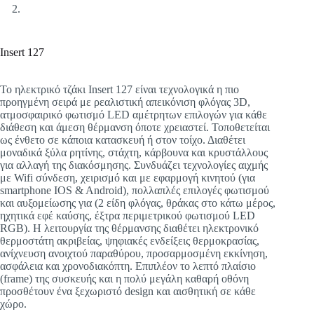
Insert 127
Το ηλεκτρικό τζάκι Insert 127 είναι τεχνολογικά η πιο
προηγμένη σειρά με ρεαλιστική απεικόνιση φλόγας 3D,
ατμοσφαιρικό φωτισμό LED αμέτρητων επιλογών για κάθε
διάθεση και άμεση θέρμανση όποτε χρειαστεί. Τοποθετείται
ως ένθετο σε κάποια κατασκευή ή στον τοίχο. Διαθέτει
μοναδικά ξύλα ρητίνης, στάχτη, κάρβουνα και κρυστάλλους
για αλλαγή της διακόσμησης. Συνδυάζει τεχνολογίες αιχμής
με Wifi σύνδεση, χειρισμό και με εφαρμογή κινητού (για
smartphone IOS & Android), πολλαπλές επιλογές φωτισμού
και αυξομείωσης για (2 είδη φλόγας, θράκας στο κάτω μέρος,
ηχητικά εφέ καύσης, έξτρα περιμετρικού φωτισμού LED
RGB). Η λειτουργία της θέρμανσης διαθέτει ηλεκτρονικό
θερμοστάτη ακριβείας, ψηφιακές ενδείξεις θερμοκρασίας,
ανίχνευση ανοιχτού παραθύρου, προσαρμοσμένη εκκίνηση,
ασφάλεια και χρονοδιακόπτη. Επιπλέον το λεπτό πλαίσιο
(frame) της συσκευής και η πολύ μεγάλη καθαρή οθόνη
προσθέτουν ένα ξεχωριστό design και αισθητική σε κάθε
χώρο.