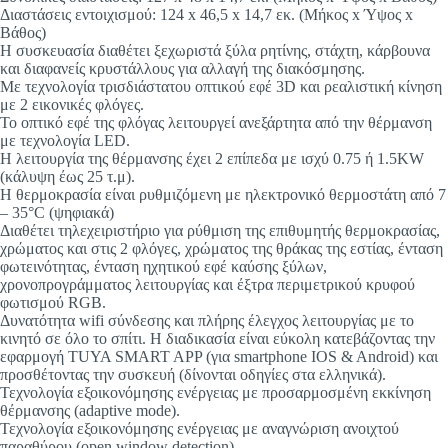
Διαστάσεις εντοιχισμού: 124 x 46,5 x 14,7 εκ. (Μήκος x Ύψος x
Βάθος)
Η συσκευασία διαθέτει ξεχωριστά ξύλα ρητίνης, στάχτη, κάρβουνα
και διαφανείς κρυστάλλους για αλλαγή της διακόσμησης.
Με τεχνολογία τρισδιάστατου οπτικού εφέ 3D και ρεαλιστική κίνηση
με 2 εικονικές φλόγες.
Το οπτικό εφέ της φλόγας λειτουργεί ανεξάρτητα από την θέρμανση
με τεχνολογία LED.
Η λειτουργία της θέρμανσης έχει 2 επίπεδα με ισχύ 0.75 ή 1.5KW
(κάλυψη έως 25 τ.μ).
Η θερμοκρασία είναι ρυθμιζόμενη με ηλεκτρονικό θερμοστάτη από 7
– 35°C (ψηφιακά)
Διαθέτει τηλεχειριστήριο για ρύθμιση της επιθυμητής θερμοκρασίας,
χρώματος και στις 2 φλόγες, χρώματος της θράκας της εστίας, ένταση
φωτεινότητας, ένταση ηχητικού εφέ καύσης ξύλων,
χρονοπρογράμματος λειτουργίας και έξτρα περιμετρικού κρυφού
φωτισμού RGB.
Δυνατότητα wifi σύνδεσης και πλήρης έλεγχος λειτουργίας με το
κινητό σε όλο το σπίτι. Η διαδικασία είναι εύκολη κατεβάζοντας την
εφαρμογή TUYA SMART APP (για smartphone IOS & Android) και
προσθέτοντας την συσκευή (δίνονται οδηγίες στα ελληνικά).
Τεχνολογία εξοικονόμησης ενέργειας με προσαρμοσμένη εκκίνηση
θέρμανσης (adaptive mode).
Τεχνολογία εξοικονόμησης ενέργειας με αναγνώριση ανοιχτού
παραθύρου (open window detection).