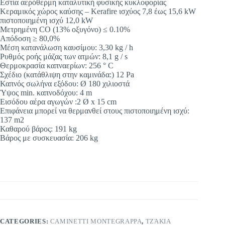
Εστία αερόθερμη καταλυτική φυσικής κυκλοφορίας
Κεραμικός χώρος καύσης – Kerafire ισχύος 7,8 έως 15,6 kW
πιστοποιημένη ισχύ 12,0 kW
Μετρημένη CO (13% οξυγόνο) ≤ 0.10%
Απόδοση ≥ 80,0%
Μέση κατανάλωση καυσίμου: 3,30 kg / h
Ρυθμός ροής μάζας των ατμών: 8,1 g / s
Θερμοκρασία καπναερίων: 256 ° C
Σχέδιο (κατάθλιψη στην καμινάδα:) 12 Pa
Καπνός σωλήνα εξόδου: Ø 180 χιλιοστά
Ύψος min. καπνοδόχου: 4 m
Εισόδου αέρα αγωγών :2 Ø x 15 cm
Επιφάνεια μπορεί να θερμανθεί στους πιστοποιημένη ισχύ:
137 m2
Καθαρού βάρος: 191 kg
Βάρος με συσκευασία: 206 kg
CATEGORIES:
CAMINETTI MONTEGRAPPA
,
ΤΖΆΚΙΑ