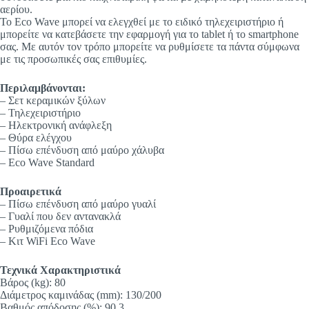
αερίου.
Το Eco Wave μπορεί να ελεγχθεί με το ειδικό τηλεχειριστήριο ή
μπορείτε να κατεβάσετε την εφαρμογή για το tablet ή το smartphone
σας. Με αυτόν τον τρόπο μπορείτε να ρυθμίσετε τα πάντα σύμφωνα
με τις προσωπικές σας επιθυμίες.
Περιλαμβάνονται:
– Σετ κεραμικών ξύλων
– Τηλεχειριστήριο
– Ηλεκτρονική ανάφλεξη
– Θύρα ελέγχου
– Πίσω επένδυση από μαύρο χάλυβα
– Eco Wave Standard
Προαιρετικά
– Πίσω επένδυση από μαύρο γυαλί
– Γυαλί που δεν αντανακλά
– Ρυθμιζόμενα πόδια
– Κιτ WiFi Eco Wave
Τεχνικά Χαρακτηριστικά
Βάρος (kg): 80
Διάμετρος καμινάδας (mm): 130/200
Βαθμός απόδοσης (%): 90,3