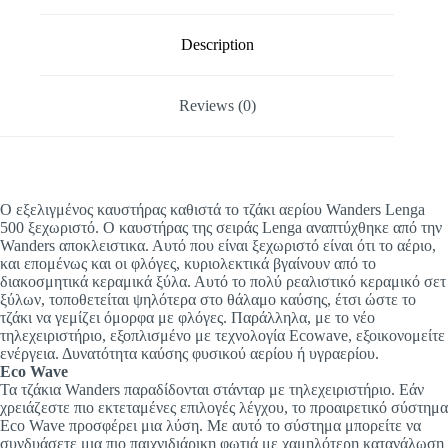
Description
Reviews (0)
Ο εξελιγμένος καυστήρας καθιστά το τζάκι αερίου Wanders Lenga
500 ξεχωριστό. Ο καυστήρας της σειράς Lenga αναπτύχθηκε από την
Wanders αποκλειστικα. Αυτό που είναι ξεχωριστό είναι ότι το αέριο,
και επομένως και οι φλόγες, κυριολεκτικά βγαίνουν από το
διακοσμητικά κεραμικά ξύλα. Αυτό το πολύ ρεαλιστικό κεραμικό σετ
ξύλων, τοποθετείται ψηλότερα στο θάλαμο καύσης, έτσι ώστε το
τζάκι να γεμίζει όμορφα με φλόγες. Παράλληλα, με το νέο
τηλεχειριστήριο, εξοπλισμένο με τεχνολογία Ecowave, εξοικονομείτε
ενέργεια. Δυνατότητα καύσης φυσικού αερίου ή υγραερίου.
Eco Wave
Τα τζάκια Wanders παραδίδονται στάνταρ με τηλεχειριστήριο. Εάν
χρειάζεστε πιο εκτεταμένες επιλογές λέγχου, το προαιρετικό σύστημα
Eco Wave προσφέρει μια λύση. Με αυτό το σύστημα μπορείτε να
συνδυάσετε μια πιο παιχνιδιάρικη φωτιά με χαμηλότερη κατανάλωση